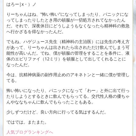
はろー|x・）ノ
りーちゃんはね、”怖い怖い”になってしまったり、パニックにな
ってしまったりしたとき用の頓服が一切処方されてなかったん
だ。それで、深夜休日にどうしようもなくなったら精神科の救急
へ行かざるを得なかったんだ。
でもね、ハゲジュース先生（精神科の主治医）には先生の考え方
があって、りーちゃんは出されたら出されただけ飲んでしまう可
能性が高いんだ。でね、僕が頓服の管理をすることを条件に、液
体のエビリファイ（12ミリ）を頓服として出してくれることに
なったんだ。
今は、抗精神病薬の副作用止めのアキネトンと一緒に僕が管理し
てる。
怖い怖いになったり、パニックになって「わー」と外に出て行っ
たりしようとするときに飲んでもらってる。交代性人格の優ちゃ
んやななちゃんに飲んでもらったこともある。
少しずつだけど、良い方向に行ってる気はするんだ。
ではでは。またまた。
人気ブログランキングへ