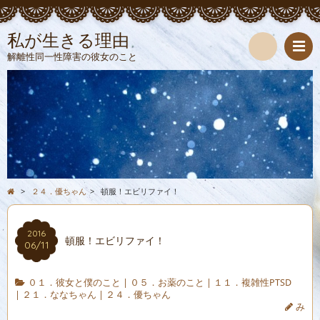
私が生きる理由
解離性同一性障害の彼女のこと
検
索
>
２４．優ちゃん
>
頓服！エビリファイ！
2016
頓服！エビリファイ！
06/11
０１．彼女と僕のこと
|
０５．お薬のこと
|
１１．複雑性PTSD
|
２１．ななちゃん
|
２４．優ちゃん
み