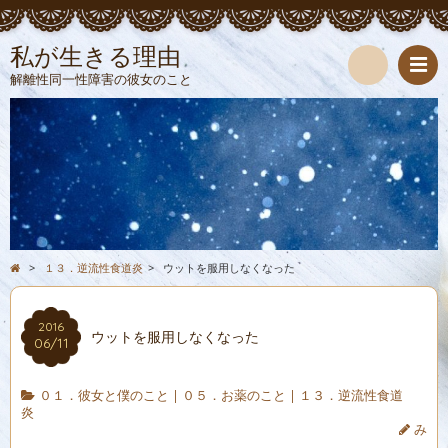
私が生きる理由
解離性同一性障害の彼女のこと
検
索
>
１３．逆流性食道炎
>
ウットを服用しなくなった
2016
ウットを服用しなくなった
06/11
０１．彼女と僕のこと
|
０５．お薬のこと
|
１３．逆流性食道
炎
み