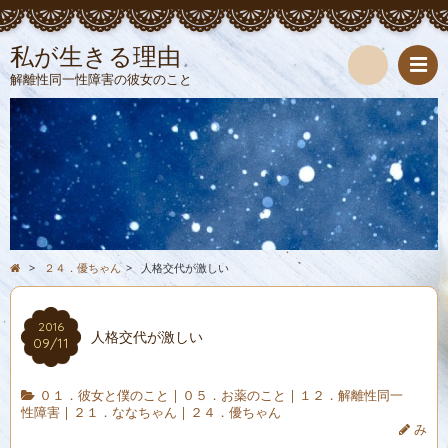
私が生きる理由
解離性同一性障害の彼女のこと
検
索
>
２４．優ちゃん
>
人格交代が激しい
2016
人格交代が激しい
09/11
０１．彼女と僕のこと
|
０５．お薬のこと
|
１２．解離性同一
性障害
|
２１．ななちゃん
|
２４．優ちゃん
み