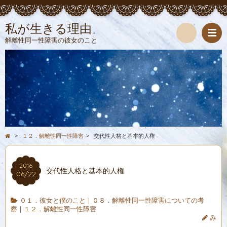
私が生きる理由
解離性同一性障害の彼女のこと
検
索
>
１２．解離性同一性障害
>
交代性人格と基本的人権
2016
交代性人格と基本的人権
06/22
０１．彼女と僕のこと
|
０８．解離性同一性障害についての考
察
|
１２．解離性同一性障害
み