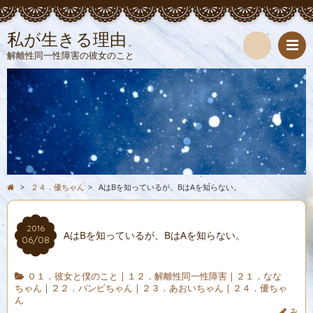
私が生きる理由
解離性同一性障害の彼女のこと
検
索
>
２４．優ちゃん
>
AはBを知っているが、BはAを知らない。
2016
AはBを知っているが、BはAを知らない。
06/08
０１．彼女と僕のこと
|
１２．解離性同一性障害
|
２１．なな
ちゃん
|
２２．バンビちゃん
|
２３．あおいちゃん
|
２４．優ちゃ
ん
み